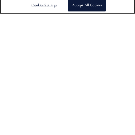
dates de sortie des collections et d'autres offres spéciales.
Cookies Settings
Accept All Cookies
S'abonner
À Propos De Nous
Informations sur l'entreprise
Politique de confidentialité
Conditions de vente
Conditions d'utilisation
Cookies Settings
Visitez notre site Web américain
Service À La Clientèle
Suivre ma commande
FAQ