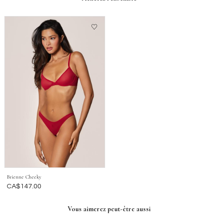
Brienne Cheeky
Était
CA$147.00
Vous aimerez peut-être aussi