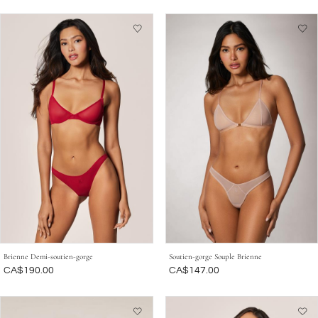
Brienne Demi-soutien-gorge
Soutien-gorge Souple Brienne
Était
CA$190.00
Était
CA$147.00