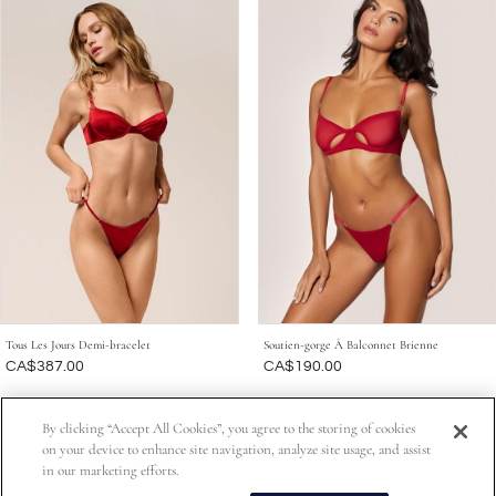
Tous Les Jours Demi-bracelet
Soutien-gorge À Balconnet Brienne
Était
CA$387.00
Était
CA$190.00
By clicking “Accept All Cookies”, you agree to the storing of cookies
on your device to enhance site navigation, analyze site usage, and assist
Abonnez-vous pour obtenir 15 % de rabais sur votre première
in our marketing efforts.
commande, un accès exclusif aux événements de magasinage VIP, les