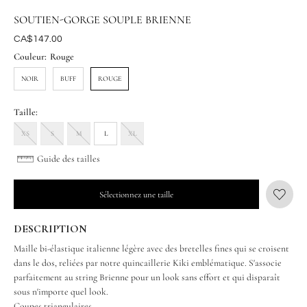
SOUTIEN-GORGE SOUPLE BRIENNE
Était
CA$147.00
Couleur:
Rouge
NOIR
BUFF
ROUGE
Taille:
XS
S
M
L
XL
Guide des tailles
Sélectionnez une taille
DESCRIPTION
Maille bi-élastique italienne légère avec des bretelles fines qui se croisent
dans le dos, reliées par notre quincaillerie Kiki emblématique. S'associe
parfaitement au string Brienne pour un look sans effort et qui disparaît
sous n'importe quel look.
Coupes triangulaires