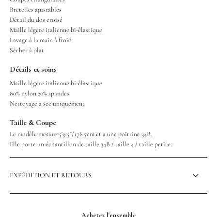
Bretelles ajustables
Détail du dos croisé
Maille légère italienne bi-élastique
Lavage à la main à froid
Sécher à plat
Détails et soins
Maille légère italienne bi-élastique
80% nylon 20% spandex
Nettoyage à sec uniquement
Taille & Coupe
Le modèle mesure 5'9.5"/176.5cm et a une poitrine 34B.
Elle porte un échantillon de taille 34B / taille 4 / taille petite.
EXPÉDITION ET RETOURS
Achetez l'ensemble