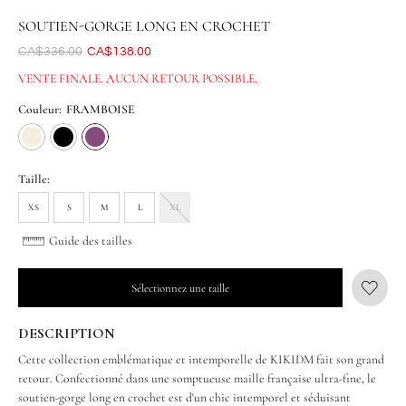
SOUTIEN-GORGE LONG EN CROCHET
Était
CA$336.00
Maintenant
CA$138.00
VENTE FINALE. AUCUN RETOUR POSSIBLE.
Couleur:
FRAMBOISE
Taille:
XS
S
M
L
XL
Guide des tailles
Sélectionnez une taille
DESCRIPTION
Cette collection emblématique et intemporelle de KIKIDM fait son grand
retour. Confectionné dans une somptueuse maille française ultra-fine, le
soutien-gorge long en crochet est d'un chic intemporel et séduisant