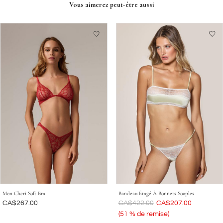
Vous aimerez peut-être aussi
Mon Cheri Soft Bra
Bandeau Étagé À Bonnets Souples
Était
CA$267.00
Était
CA$422.00
Maintenant
CA$207.00
(51 % de remise)