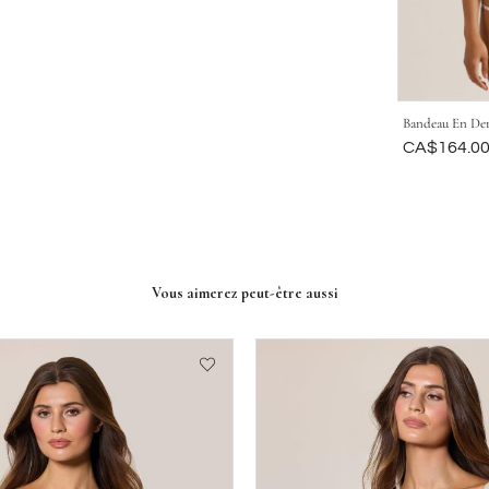
Bandeau En Den
Était
CA$164.0
Vous aimerez peut-être aussi