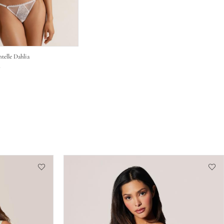
telle Dahlia
0