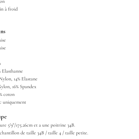
ton
in à froid
ins
aise
aise
n
% Elasthanne
Nylon, 14% Elastane
ylon, 16% Spandex
0% coton
ec uniquement
upe
re 5'9"/175.26cm et a une poitrine 34B.
hantillon de taille 34B / taille 4 / taille petite.