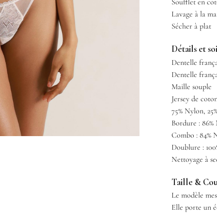
Soufflet en co
Lavage à la ma
Sécher à plat
Détails et so
Dentelle franç
Dentelle franç
Maille souple
Jersey de coto
75% Nylon, 25
Bordure : 86% 
Combo : 84% N
Doublure : 10
Nettoyage à s
Taille & Co
Le modèle mesu
Elle porte un éc