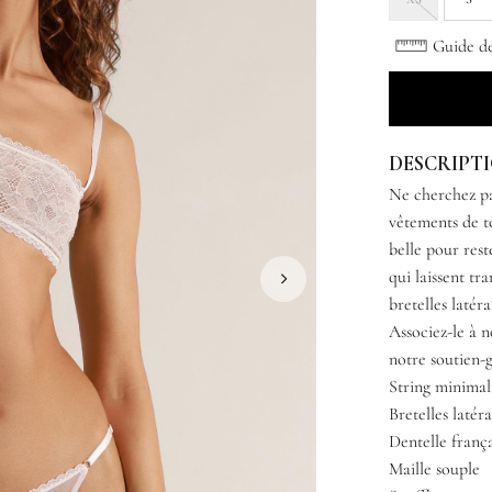
Guide des
DESCRIPT
Ne cherchez pa
vêtements de to
belle pour rest
qui laissent tr
bretelles latér
Associez-le à 
notre soutien-
String minimal
Bretelles latéra
Dentelle franç
Maille souple