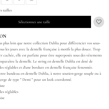
 tailles
Sélectionnez une taille
ION
s plus loin que notre collection Dahlia pour différencier vos sous-
us les jours avec la dentelle française à motifs la plus douce. Trop
er cachée, elle est parfaite pour être superposée sous des vêtements
ansparaître la dentelle. Le string en dentelle Dahlia est doté de
ales réglables et d'une bordure en dentelle française festonnée.
notre bandeau en dentelle Dahlia, à notre soutien-gorge souple ou à
gorge de type " Demi " pour un look coordonné.
iste
les réglables
aise