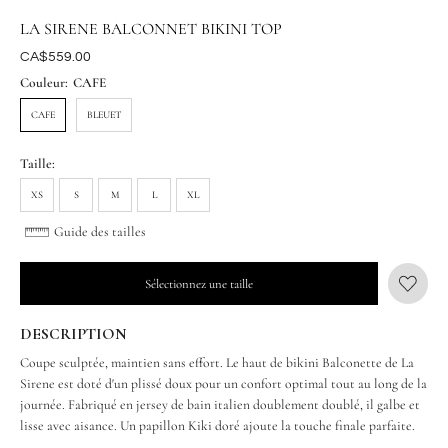
LA SIRENE BALCONNET BIKINI TOP
Était
CA$559.00
Couleur:
CAFE
CAFE
BLEUET
Taille:
XS
S
M
L
XL
Guide des tailles
Sélectionnez une taille
DESCRIPTION
Coupe sculptée, maintien sans effort. Le haut de bikini Balconette de La
Sirene est doté d'un plissé doux pour un confort optimal tout au long de la
journée. Fabriqué en jersey de bain italien doublement doublé, il galbe et
lisse avec aisance. Un papillon Kiki doré ajoute la touche finale parfaite.