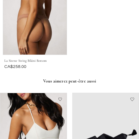
La Sirene String Bikini Bottom
Était
CA$258.00
Vous aimerez peut-être aussi