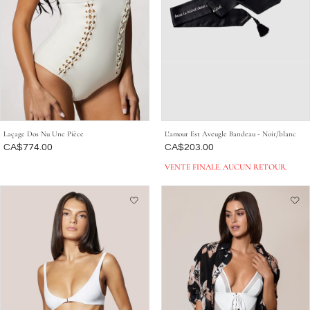
Laçage Dos Nu Une Pièce
L'amour Est Aveugle Bandeau - Noir/blanc
Était
CA$774.00
Était
CA$203.00
VENTE FINALE. AUCUN RETOUR.