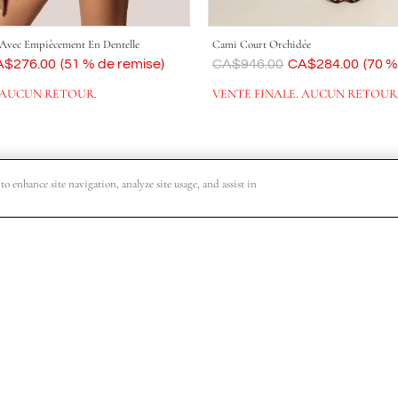
s Avec Empiècement En Dentelle
Cami Court Orchidée
intenant
A$276.00
(51 % de remise)
Était
CA$946.00
Maintenant
CA$284.00
(70 %
 AUCUN RETOUR.
VENTE FINALE. AUCUN RETOUR
o enhance site navigation, analyze site usage, and assist in
re commande, un accès exclusif aux événements de magasinage VIP, les dat
S'abonner
e