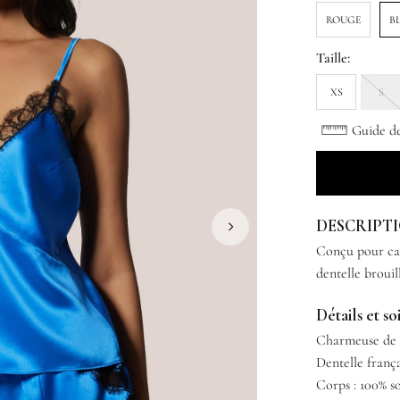
ROUGE
B
Taille:
XS
S
Guide des
DESCRIPT
Conçu pour cap
dentelle brouil
Détails et so
Charmeuse de 
Dentelle franç
Corps : 100% s