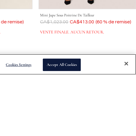
Mini Jupe Sous Poitrine De Tailleur
 de remise)
Était
CA$1,023.00
Maintenant
CA$413.00
(60 % de remise)
.
VENTE FINALE. AUCUN RETOUR.
Cookies Settings
Accept All Cookies
es de sortie des collections et d'autres offres spéciales.