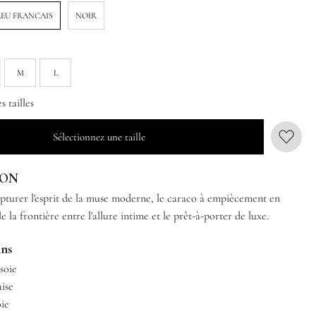
LEU FRANCAIS
NOIR
M
L
 tailles
Sélectionnez une taille
ION
turer l'esprit de la muse moderne, le caraco à empiècement en
le la frontière entre l'allure intime et le prêt-à-porter de luxe.
ins
soie
aise
oie