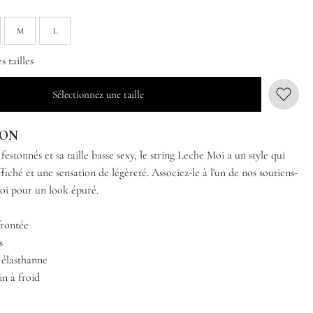
M
L
 tailles
Sélectionnez une taille
ION
festonnés et sa taille basse sexy, le string Leche Moi a un style qui
ffiché et une sensation de légèreté. Associez-le à l'un de nos soutiens-
oi pour un look épuré.
frontée
s
 élasthanne
in à froid