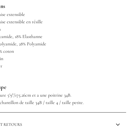
ins
ise extensible
ise extensible en résille
n
lyamide, 18% Elasthanne
olyamide, 28% Polyamide
0% coton
in
er
upe
re 5'9"/175.26cm et a une poitrine 34B.
hantillon de taille 34B / taille 4 / taille petite.
ET RETOURS