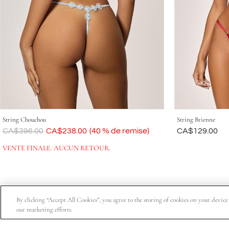
String Chouchou
String Brienne
Était
CA$396.00
Maintenant
CA$238.00
(40 % de remise)
Était
CA$129.00
VENTE FINALE. AUCUN RETOUR.
By clicking “Accept All Cookies”, you agree to the storing of cookies on your device t
our marketing efforts.
Abonnez-vous pour obtenir 15 % de rabais sur votre premiè