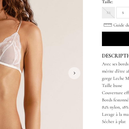
Taille:
XS
S
Guide des
DESCRIPT
Avec ses bords 
mérite d'être a
gorge Leche M
Taille basse
Couverture ef
Bords festonné
82% nylon, 18%
Lavage à la ma
Sécher à plat