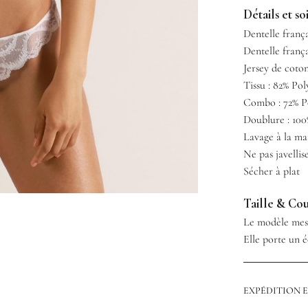
Détails et so
Dentelle frança
Dentelle frança
Jersey de coto
Tissu : 82% Po
Combo : 72% P
Doublure : 10
Lavage à la ma
Ne pas javellis
Sécher à plat
Taille & Co
Le modèle mesu
Elle porte un éc
EXPÉDITION 