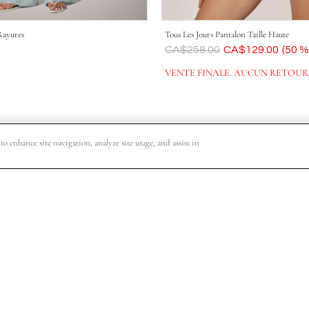
Rayures
Tous Les Jours Pantalon Taille Haute
Était
CA$258.00
Maintenant
CA$129.00
(50 %
VENTE FINALE. AUCUN RETOUR
o enhance site navigation, analyze site usage, and assist in
re commande, un accès exclusif aux événements de magasinage VIP, les dat
S'abonner
e