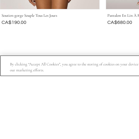
Soutien-gorge Souple Tous Les Jours
Pantalon En Lin À 
Était
CA$190.00
Était
CA$680.00
By clicking “Accept All Cookies”, you agree to the storing of cookies on your device t
our marketing efforts.
Abonnez-vous pour obtenir 15 % de rabais sur votre premiè
À Propos De Nous
Service À La Clientèl
Informations sur l'entreprise
Suivre ma commande