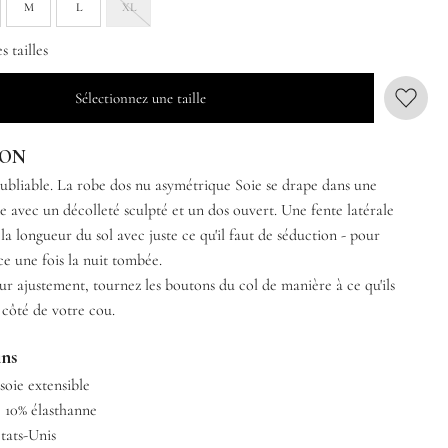
M
L
XL
 tailles
Sélectionnez une taille
ION
oubliable. La robe dos nu asymétrique Soie se drape dans une
de avec un décolleté sculpté et un dos ouvert. Une fente latérale
a longueur du sol avec juste ce qu'il faut de séduction - pour
ce une fois la nuit tombée.
ur ajustement, tournez les boutons du col de manière à ce qu'ils
 côté de votre cou.
ins
oie extensible
e 10% élasthanne
tats-Unis