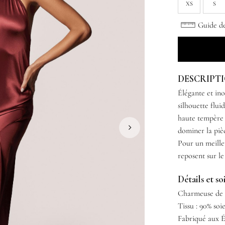
XS
S
Guide des
DESCRIPT
Élégante et in
silhouette flui
haute tempère l
dominer la piè
Pour un meille
reposent sur le
Détails et so
Charmeuse de s
Tissu : 90% soi
Fabriqué aux É