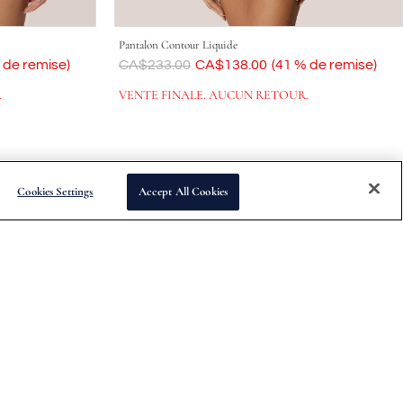
Pantalon Contour Liquide
 de remise)
Était
CA$233.00
Maintenant
CA$138.00
(41 % de remise)
.
VENTE FINALE. AUCUN RETOUR.
Cookies Settings
Accept All Cookies
es de sortie des collections et d'autres offres spéciales.