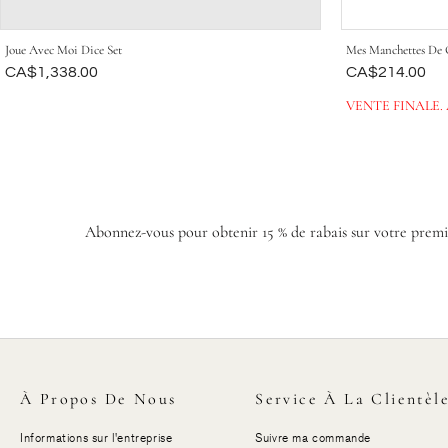
Joue Avec Moi Dice Set
Mes Manchettes De 
Était
CA$1,338.00
Était
CA$214.00
VENTE FINALE.
Abonnez-vous pour obtenir 15 % de rabais sur votre premiè
À Propos De Nous
Service À La Clientèl
Informations sur l'entreprise
Suivre ma commande