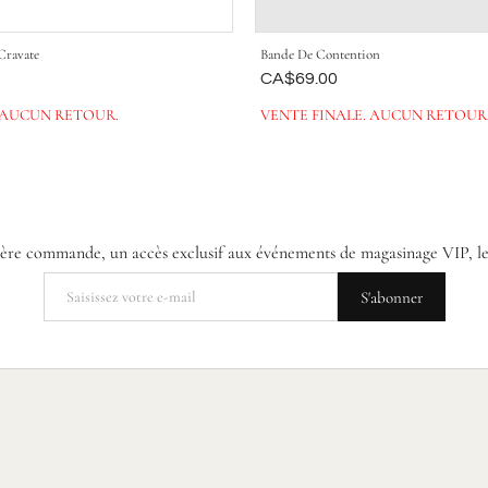
Cravate
Bande De Contention
Était
CA$69.00
 AUCUN RETOUR.
VENTE FINALE. AUCUN RETOUR
re commande, un accès exclusif aux événements de magasinage VIP, les dat
S'abonner
e