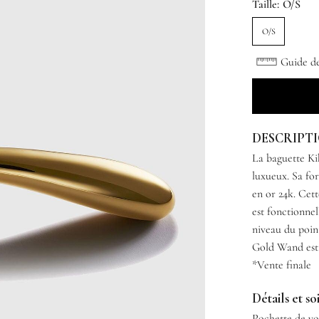
Taille:
O/S
O/S
Guide des
DESCRIPT
La baguette Ki
luxueux. Sa for
en or 24k. Cett
est fonctionnel
niveau du point
Gold Wand est 
*Vente finale
Détails et so
Pochette de vo