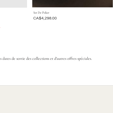
Set De Poker
Était
CA$4,298.00
.
es de sortie des collections et d'autres offres spéciales.