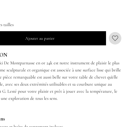
 tailles
Ajouter au panier
ION
ki De Montparnasse en or 24k est notre instrument de plaisir le plus
me sculpturale et organique est associée à une surface lisse qui brille
e pièce remarquable est aussi belle sur votre table de chevet qu'elle
le, avec ses deux extrémités utilisables et sa courbure unique au
 G. Lesté pour votre plaisir et prêt à jouer avec la température, le
une exploration de tous les sens.
ins
yage et boîte de rangement incluses